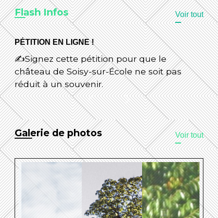
Flash Infos
Voir tout
PÉTITION EN LIGNE !
✍️Signez cette pétition pour que le
château de Soisy-sur-École ne soit pas
réduit à un souvenir.
chevron_left
chevron_right
Previous
Next
Galerie de photos
Voir tout