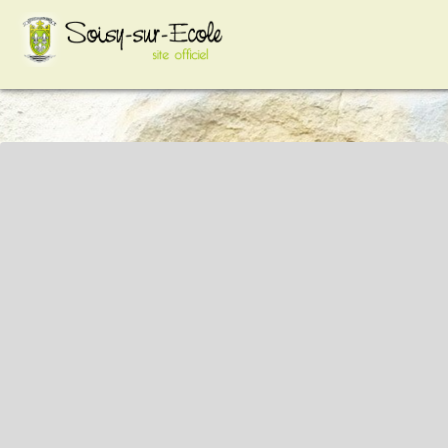
google-site-
verification=VCYiLSIhpkt74e8Hcc2HC3HAp2sFXdZq3