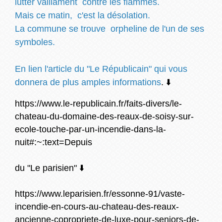
lutter vaillament contre les flammes.
Mais ce matin, c'est la désolation.
La commune se trouve orpheline de l'un de ses
symboles.
En lien l'article du "Le Républicain" qui vous
donnera de plus amples informations
. ⬇️
https://www.le-republicain.fr/faits-divers/le-
chateau-du-domaine-des-reaux-de-soisy-sur-
ecole-touche-par-un-incendie-dans-la-
nuit#:~:text=Depuis
du "Le parisien" ⬇️
https://www.leparisien.fr/essonne-91/vaste-
incendie-en-cours-au-chateau-des-reaux-
ancienne-copropriete-de-luxe-pour-seniors-de-