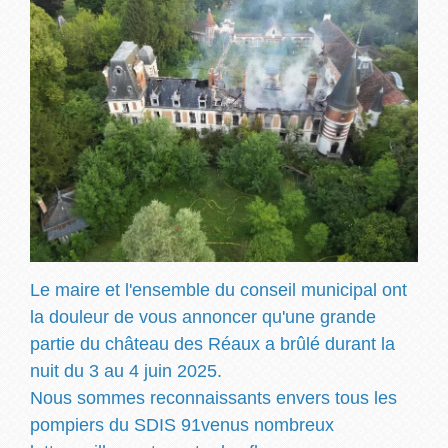
Le maire et l'ensemble du conseil municipal ont
la douleur de vous annoncer qu'une grande
partie du château des Réaux a brûlé durant la
nuit du 3 au 4 juin 2025.
Nous sommes reconnaissants envers tous les
pompiers du SDIS 91venus nombreux